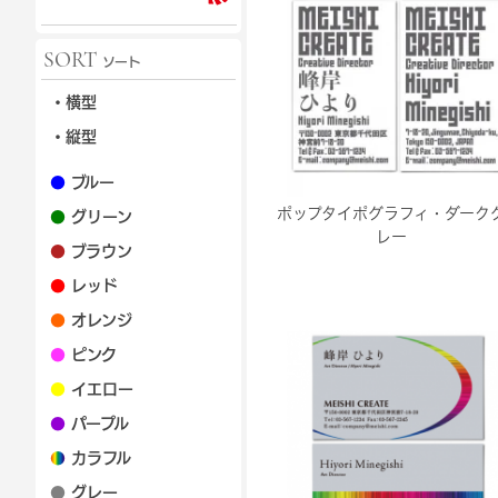
SORT
ソート
・横型
・縦型
●
ブルー
ポップタイポグラフィ・ダーク
●
グリーン
レー
●
ブラウン
●
レッド
●
オレンジ
●
ピンク
●
イエロー
●
パープル
●
カラフル
●
グレー