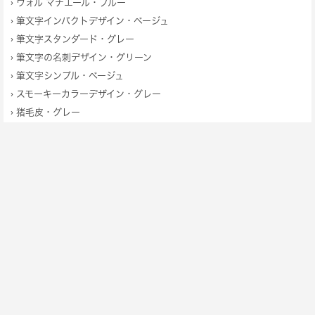
›
ウォル マチエール・ブルー
›
筆文字インパクトデザイン・ベージュ
›
筆文字スタンダード・グレー
›
筆文字の名刺デザイン・グリーン
›
筆文字シンプル・ベージュ
›
スモーキーカラーデザイン・グレー
›
猪毛皮・グレー
›
牛の名刺・ベージュ
›
シャクヤク
›
ダマスク柄の名刺デザイン・グレー
›
ペールカラーデザイン・ブルー
›
クマさんの名刺・オレンジ
›
だらだらフォント・ブラック
›
フラワーレリーフ・シルバー
›
クラウドミスト・シアン
»
特定商取引法に基づく表記
»
お支払い方法について
»
配送方法・送料について