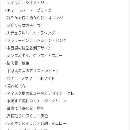
›
レインボージオメトリー
›
キュートハート・ブラック
›
鮮やかで個性的な色彩・オレンジ
›
花飾りの女の子・春
›
ナチュラルハート・ラベンダー
›
フラワーインプレッション・ピンク
›
木目調の縦型名刺デザイン
›
シンプルタイポグラフィ・ブルー
›
桜吹雪・桃色
›
不思議の国のアリス・ラビット
›
ピオニーフラワー・ホワイト
» 売れ筋商品
›
ダマスク柄の筆文字名刺デザイン・グレー
›
永続する流れのイメージ・グリーン
›
御簾に花寄せ文・紺色
›
道長取り花尽くし・黄色
›
ライオンのイラスト名刺・イエロー