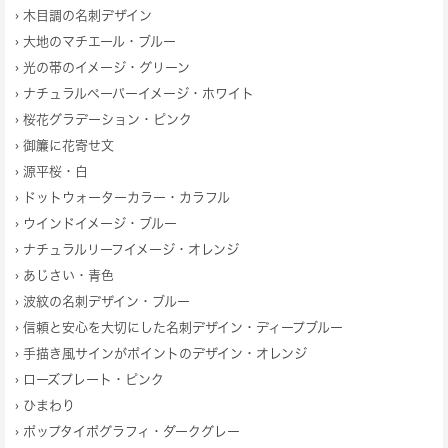
›
木目調の名刺デザイン
›
大地のマチエール・ブルー
›
光の帯のイメージ・グリーン
›
ナチュラルペーパーイメージ・ホワイト
›
桜花グラデーション・ピンク
›
御簾に花寄せ文
›
源平桜・白
›
ドットウォーターカラー・カラフル
›
ウインドイメージ・ブルー
›
ナチュラルリーフイメージ・オレンジ
›
あじさい・青色
›
波紋の名刺デザイン・ブルー
›
信頼と安心を大切にした名刺デザイン・ディープブルー
›
手描き風サインがポイントのデザイン・オレンジ
›
ローズプレート・ピンク
›
ひまわり
›
ポップタイポグラフィ・ダークグレー