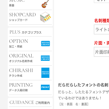
MUSIC
楽器
SHOPCARD
名刺種
ショップカード
PLUS
カテゴリプラス
OPTION
片面・
加工・用紙
ORIGINAL
オリジナル名刺作成
CHIRASHI
チラシ作成
PRINTING
だらだらしたフォントの名刺
データ入稿印刷
だらっと、したたるフォントデザ
ているわけではありません！
GUIDANCE
ご利用案内
［左：表面 右：裏面］