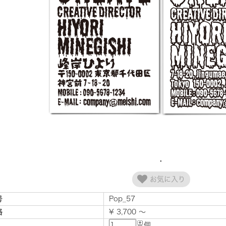
お気に入り
号
Pop_57
格
¥ 3,700 ～
個