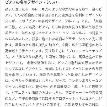
ピアノの名刺デザイン・シルバー
静まり返ったホールに、月光のような冷涼な輝きを放つ一台のピ
アノ。そんな都会的で研ぎ澄まされた空気感を名刺にデザインし
たのが、この「ピアノの名刺デザイン・シルバー」です。 「楽器
の王様」として名高いピアノ。その無限の表現力を秘めた漆黒の
ボディを、知性を感じさせるスタイリッシュなシルバーの背景で
包み込みました。背景に施された繊細なグラデーションと光の演
出は、鍵盤の上を滑る指先の動きや、空間に広がる透明感のある
高音域を彷彿とさせます。受け取る方に「プロフェッショナリズ
ム」と「揺るぎない品格」を同時に印象づける、高級感溢れる仕
上がりです。 余計な装飾を排し、ピアノの造形美を際立たせた
シンプルなレイアウトは、音楽に対してストイックに向き合う姿
勢を象徴しています。無彩色を基調とした洗練されたデザイン
は、クラシック奏者はもちろん、ジャズ、コンテンポラリーなど
ジャンルを問わず、現代を生きる演奏家の「顔」として最適で
す。ピアニストや講師の方はもちろん、プロデューサーや音響関
係など、音楽の最前線で活躍するプロフェッショナルな方々にぜ
ひ手にとっていただきたい名刺です。 名刺を交わすその瞬間、