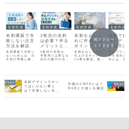
名刺作成
名刺作成
名刺作成
名刺作成
名刺通販で失
2枚目の名刺
名刺をおしゃ
名刺で自
横スクロー
敗しない注文
は必要？作る
れに作成する
ランディ
方法を解説
メリットと活
ポイント10選
する方法
ルできます
用方法を徹底
名刺通販で失敗し
2枚目の名刺は、
名刺をおしゃれに
自己ブラン
ないためには、注
解説
本業用とは異なる
仕上げるポイント
グを成功さ
文前の準備と確認
自分の魅力や活動
10選を解説。配
めには、名
作業が欠かせませ
内容を伝えるため
色・余白・フォン
の段階から
ん。デザインや紙
の名刺です。副業
ト・素材選びとい
強みや個性
質、記載内容を事
やフリーランス活
った基本から、名
に表現する
前にしっかり確認
動、異業種交流会
刺デザインの選び
大切です。
することで、理想
などで活用するこ
方や用紙の加工な
通じて専門
に近い名刺作成が
名刺デザインでやっ
とで、人脈づくり
ど印象に残る実践
値観を伝え
印刷のCMYKとは？
実現できます。後
や新たなビジネス
アイデアまで幅広
で、印象に
てはいけない事と
RGBとの違いを解説
悔のない名刺通販
チャンスの創出に
く紹介します。営
在として認
は？失敗しない名刺
を利用するための
つながります。自
業・クリエイティ
やすくなり
作成方法を詳しく解
基本を押さえまし
分らしさを表現で
ブ・接客・伝統分
説
ょう。
きる名刺作成とし
野など、それぞれ
て注目されていま
に適したデザイン
す。
の考え方も分かり
やすくまとめてい
ます。