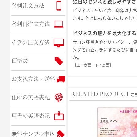
独自のセンスと親しみやすさ
名刺注文方法
ビジネスにおいて第一印象は非
ます。他とは被らないおしゃれな
名刺再注文方法
ビジネスの魅力を最大化する
チラシ注文方法
サロン経営者やクリエイター、
ングを両立。手にするたびに自
か。
価格表
［上：表面 下：裏面］
お支払方法・送料
RELATED PRODUCT
こ
住所の英語表記
肩書の英語表記
無料サンプル申込