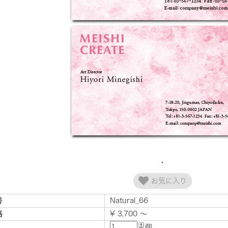
お気に入り
号
Natural_66
格
¥ 3,700 ～
個