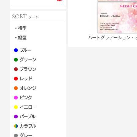
SORT
ソート
・横型
・縦型
ハートグラデーション・
●
ブルー
●
グリーン
●
ブラウン
●
レッド
●
オレンジ
●
ピンク
●
イエロー
●
パープル
●
カラフル
●
グレー