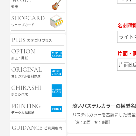
MUSIC
楽器
SHOPCARD
名刺種
ショップカード
PLUS
カテゴリプラス
OPTION
片面・
加工・用紙
ORIGINAL
オリジナル名刺作成
CHIRASHI
チラシ作成
PRINTING
淡いパステルカラーの横型名
データ入稿印刷
パステルカラーを基調にした横型
［左：表面 右：裏面］
GUIDANCE
ご利用案内