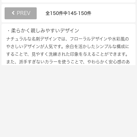
PREV
NEXT
全150件中
145
150件
-
・柔らかく親しみやすいデザイン
ナチュラルな名刺デザインでは、フローラルデザインや水彩風の
やさしいデザインが人気です。余白を活かしたシンプルな構成に
することで、見やすく洗練された印象を与えることができます。
また、派手すぎないカラーを使うことで、やわらかく安心感のあ
る雰囲気を演出でき、おしゃれで上品な名刺作成につながりま
す。
・美容業やカフェ関連にもおすすめ
ナチュラル系の名刺は、美容師・ネイリスト・エステサロン・カ
フェスタッフ・フラワーショップ・ハンドメイド作家など、感性
や親しみやすさを大切にする職業におすすめです。やさしい印象
を与えやすいため、女性向けサービスや接客業とも相性が良く、
ブランドイメージを自然に伝えることができます。フリーランス